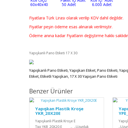
Koli Ölçü Paket İçi Adet Koli İçi Adet
60x40x40 50 Adet 6.000 Adet
Fiyatlara Türk Lirası olarak verilip KDV dahil değildir.
Fiyatlar peşin ödeme esas alınarak verilmiştir.
Ödeme anına kadar Fiyatların değiştirme hakkı saklıdır
Yapışkanlı Pano Etiketi 17 X 30
Yapışkanlı Pano Etiketi, Yapışkan Etiket, Pano Etiketi, Yapış
Etiket, Etiketli Yapışkan, 17 X 30 Yapışan Pano Etiketi
Benzer Ürünler
Yapışkan Plastik Kroşe
Yapı
YKR_20X20E
YPE
Yapışkanlı Plastik Kroşe E
Yapış
Tipi YKR_20X20 E .. ..Uzunluk
..