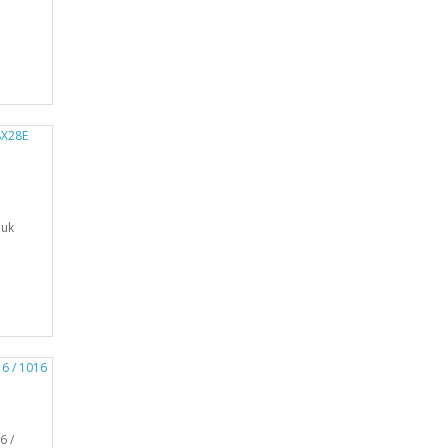
nluk
6 /