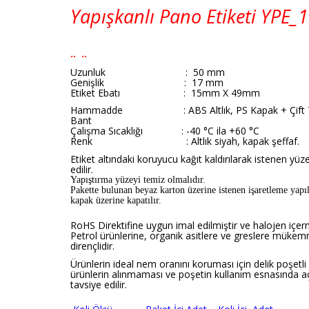
Yapışkanlı Pano Etiketi
YPE_
1
.. ..
Uzunluk : 50 mm
Genişlik : 17 mm
Etiket Ebatı : 15mm X 49mm
Hammadde : ABS Altlık, PS Kapak + Çift Ta
Bant
Çalışma Sıcaklığı : -40 °C ila +60 °C
Renk :
Altlık siyah, kapak şeffaf.
Etiket altındaki koruyucu kağıt kaldırılarak istenen yüz
edilir.
Yapıştırma yüzeyi temiz olmalıdır.
Pakette bulunan beyaz karton üzerine istenen işaretleme yapılı
kapak üzerine kapatılır.
RoHS Direktifine uygun imal edilmiştir ve halojen içer
Petrol ürünlerine, organik asitlere ve greslere müke
dirençlidir.
Ürünlerin ideal nem oranını koruması için delik poşetli
ürünlerin alınmaması ve poşetin kullanım esnasında a
tavsiye edilir.