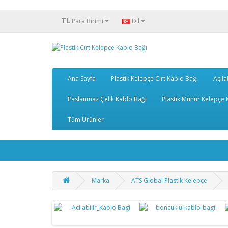
TL
Para Birimi
Dil
Ana Sayfa
Plastik Kelepçe Cırt Kablo Bağı
Açıla
Paslanmaz Çelik Kablo Bağı
Plastik Mühür Kelepçe K
Tüm Ürünler
Marka
ATS Global Plastik Kelepçe