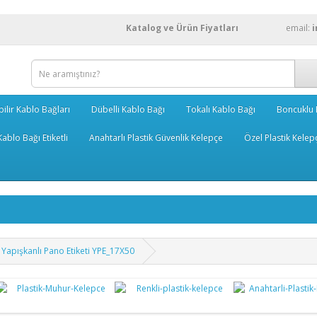
Katalog ve Ürün Fiyatları
email:
bilir Kablo Bağları
Dübelli Kablo Bağı
Tokalı Kablo Bağı
Boncuklu 
ablo Bağı Etiketli
Anahtarlı Plastik Güvenlik Kelepçe
Özel Plastik Kelep
Yapışkanlı Pano Etiketi YPE_17X50