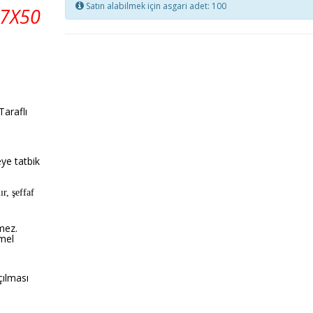
Satın alabilmek için asgari adet: 100
7X50
raflı
eye tatbik
r, şeffaf
mez.
mmel
çılması