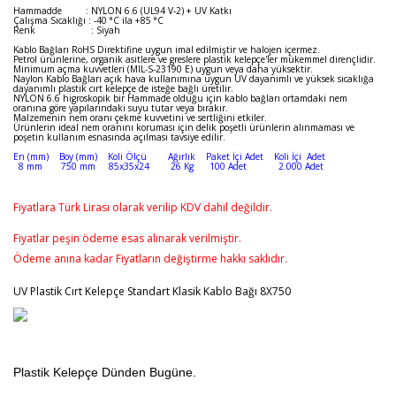
Hammadde : NYLON 6.6 (UL94 V-2) + UV Katkı
Çalışma Sıcaklığı : -40 °C ila +85 °C
Renk : Siyah
Kablo Bağları RoHS Direktifine uygun imal edilmiştir ve halojen içermez.
Petrol ürünlerine, organik asitlere ve greslere plastik kelepçe'ler mükemmel dirençlidir.
Minimum açma kuvvetleri (MIL-S-23190 E) uygun veya daha yüksektir.
Naylon Kablo Bağları açık hava kullanımına uygun UV dayanımlı ve yüksek sıcaklığa
dayanımlı plastik cırt kelepçe de isteğe bağlı üretilir.
NYLON 6.6 higroskopik bir Hammade olduğu için kablo bağları ortamdaki nem
oranına göre yapılarındaki suyu tutar veya bırakır.
Malzemenin nem oranı çekme kuvvetini ve sertliğini etkiler.
Ürünlerin ideal nem oranını koruması için delik poşetli ürünlerin alınmaması ve
poşetin kullanım esnasında açılması tavsiye edilir.
En (mm) Boy (mm) Koli Ölçü Ağırlık Paket İçi Adet Koli İçi Adet
8 mm 750 mm 85x35x24 26 Kg 100 Adet 2.000 Adet
Fiyatlara Türk Lirası olarak verilip KDV dahil değildir.
Fiyatlar peşin ödeme esas alınarak verilmiştir.
Ödeme anına kadar Fiyatların değiştirme hakkı saklıdır.
UV Plastik Cırt Kelepçe Standart Klasik Kablo Bağı 8X750
Plastik Kelepçe Dünden Bugüne.