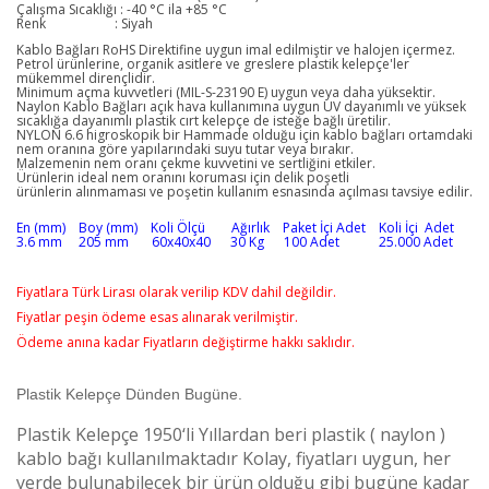
Çalışma Sıcaklığı : -40 °C ila +85 °C
Renk
: Siyah
Kablo Bağları RoHS Direktifine uygun imal edilmiştir ve halojen içermez.
Petrol ürünlerine, organik asitlere ve greslere plastik kelepçe'ler
mükemmel dirençlidir.
Minimum açma kuvvetleri (MIL-S-23190 E) uygun veya daha yüksektir.
Naylon Kablo Bağları açık hava kullanımına uygun UV dayanımlı ve yüksek
sıcaklığa dayanımlı plastik cırt kelepçe de isteğe bağlı üretilir.
NYLON 6.6 higroskopik bir Hammade olduğu için kablo bağları ortamdaki
nem oranına göre yapılarındaki suyu tutar veya bırakır.
Malzemenin nem oranı çekme kuvvetini ve sertliğini etkiler.
Ürünlerin ideal nem oranını koruması için delik poşetli
ürünlerin alınmaması ve poşetin kullanım esnasında açılması tavsiye edilir.
En (mm) Boy (mm) Koli Ölçü Ağırlık Paket İçi Adet Koli İçi Adet
3.6 mm 205 mm 60x40x40 30 Kg 100 Adet 25.000 Adet
Fiyatlara Türk Lirası olarak verilip KDV dahil değildir.
Fiyatlar peşin ödeme esas alınarak verilmiştir.
Ödeme anına kadar Fiyatların değiştirme hakkı saklıdır.
Plastik Kelepçe Dünden Bugüne.
Plastik Kelepçe 1950‘li Yıllardan beri plastik ( naylon )
kablo bağı kullanılmaktadır Kolay, fiyatları uygun, her
yerde bulunabilecek bir ürün olduğu gibi bugüne kadar