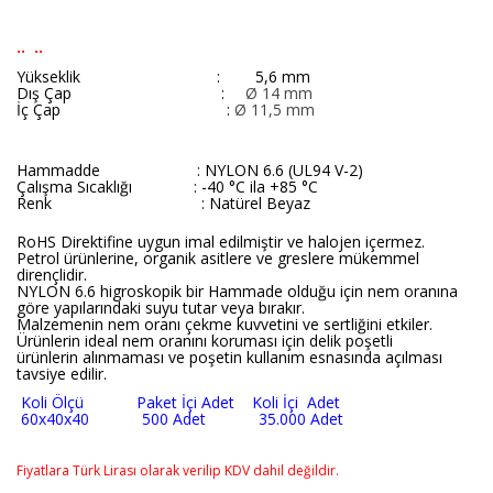
.. ..
Yükseklik : 5,6 mm
Dış Çap :
Ø 14 mm
İç Çap
:
Ø 11,5 mm
Hammadde : NYLON 6.6 (UL94 V-2)
Çalışma Sıcaklığı : -40 °C ila +85 °C
Renk : Natürel Beyaz
RoHS Direktifine uygun imal edilmiştir ve halojen içermez.
Petrol ürünlerine, organik asitlere ve greslere mükemmel
dirençlidir.
NYLON 6.6 higroskopik bir Hammade olduğu için nem oranına
göre yapılarındaki suyu tutar veya bırakır.
Malzemenin nem oranı çekme kuvvetini ve sertliğini etkiler.
Ürünlerin ideal nem oranını koruması için delik poşetli
ürünlerin alınmaması ve poşetin kullanım esnasında açılması
tavsiye edilir.
Koli Ölçü Paket İçi Adet Koli İçi Adet
60x40x40 500 Adet 35.000 Adet
Fiyatlara Türk Lirası olarak verilip KDV dahil değildir.