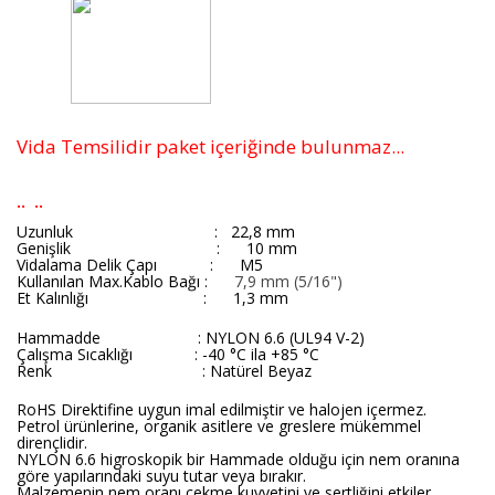
Vida Temsilidir paket içeriğinde bulunmaz...
.. ..
Uzunluk : 22,8 mm
Genişlik : 10 mm
Vidalama Delik Çapı
: M5
Kullanılan Max.Kablo Bağı
:
7,9 mm (5/16")
Et Kalınlığı
:
1,3 mm
Hammadde : NYLON 6.6 (UL94 V-2)
Çalışma Sıcaklığı : -40 °C ila +85 °C
Renk : Natürel Beyaz
RoHS Direktifine uygun imal edilmiştir ve halojen içermez.
Petrol ürünlerine, organik asitlere ve greslere mükemmel
dirençlidir.
NYLON 6.6 higroskopik bir Hammade olduğu için nem oranına
göre yapılarındaki suyu tutar veya bırakır.
Malzemenin nem oranı çekme kuvvetini ve sertliğini etkiler.