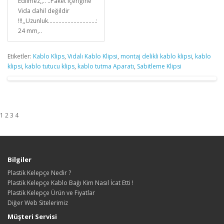
Edilmez,,.. ..Paket içeriğine
Vida dahil değildir
!!!,,Uzunluk................................:
24 mm,..
Etiketler:
Kablo Klips
,
Vidalı Kablo Klipsi
,
montaj delikli kablo klipsi
,
kablo
klipsi
,
kablo tutucu klips
,
kablo tutma Aparatı
,
Sabitleme Klipsi
1 2 3 4
Bilgiler
Plastik Kelepçe Nedir ?
Plastik Kelepçe Kablo Bağı Kim Nasıl İcat Etti !
Plastik Kelepçe Ürün ve Fiyatlar
Diğer Web Sitelerimiz
Müşteri Servisi