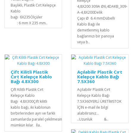
Kelepçe
Başlıklı, Plastik Cırt Kelepçe
4,8X200 309A Ø6,4DAKB_309-
Kablo
A-4,8X200Delik
bağı 6X235Ölçüler
Çapı Ø 6.4 mmDübelli
: 6 mm X 235 mm..
Kablo Bağı ile
demetlenmiş kablo
bağlarınızı bir panoya
veya b..
Çift Kilitli Plastik
Açılabilir Plastik Cırt
Cırt Kelepçe Kablo
Kelepçe Kablo Bağı
Bağı 4.8X300
7.5X360
Çift Kilitli Plastik Cırt
Açılabilir Plastik Cırt
Kelepçe Kablo
Kelepçe Kablo Bağı
Bağı 4.8X300Çift kilitli
7.5X360YERLİ ÜRETİMSTOK
kablo bağı, iki kablonun
İÇİN e-mail ile bilgi
birbirlerinden ayrı ve farklı
alabilirsiniz...
zamanlarda paralel çekilmesini
..Uzunluk &..
mümkün kılar. İla..